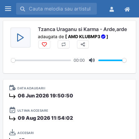
Tzanca Uraganu si Karma - Arde,arde
adaugata de
[ AMD KLUBMP3
]
00:00
M
u
t
DATA ADAUGARII
e
06 Jun 2026 19:50:50
ULTIMA ACCESARE
09 Aug 2026 11:54:02
ACCESARI