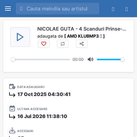
NICOLAE GUTA - 4 Scanduri Prinse-n Cuie
adaugata de
[ AMD KLUBMP3
]
00:00
M
u
t
DATA ADAUGARII
e
17 Oct 2025 04:30:41
ULTIMA ACCESARE
16 Jul 2026 11:38:10
ACCESARI