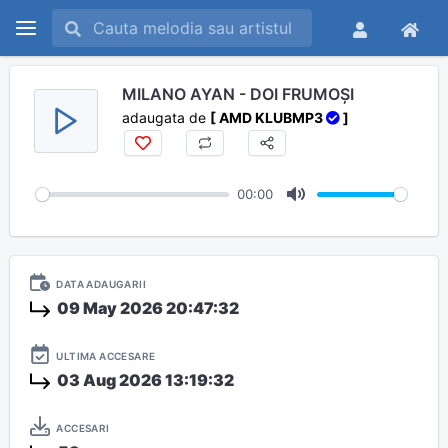
MILANO AYAN - DOI FRUMOȘI
adaugata de
[ AMD KLUBMP3
]
00:00
M
u
t
DATA ADAUGARII
e
09 May 2026 20:47:32
ULTIMA ACCESARE
03 Aug 2026 13:19:32
ACCESARI