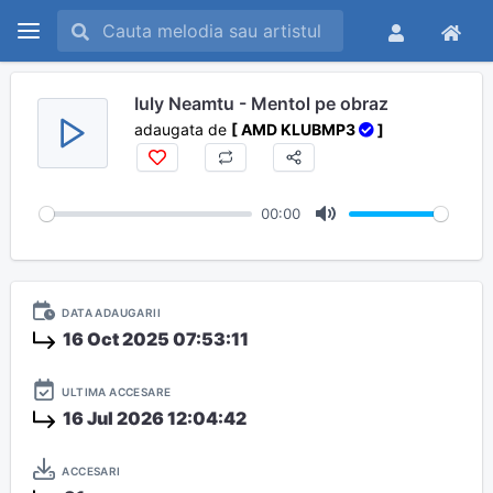
Iuly Neamtu - Mentol pe obraz
adaugata de
[ AMD KLUBMP3
]
00:00
M
u
t
DATA ADAUGARII
e
16 Oct 2025 07:53:11
ULTIMA ACCESARE
16 Jul 2026 12:04:42
ACCESARI