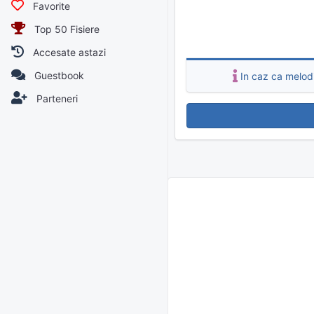
Favorite
Instrumental
Top 50 Fisiere
Muzica Pentru Copii
Accesate astazi
Guestbook
In caz ca melodi
Parteneri