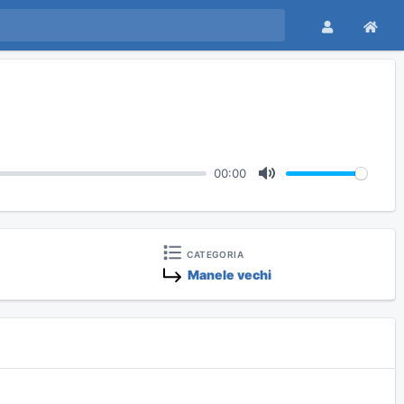
00:00
M
u
t
e
CATEGORIA
Manele vechi