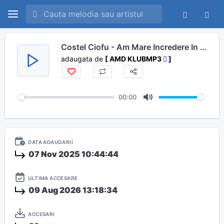
Costel Ciofu - Am Mare Incredere In Tine
adaugata de
[ AMD KLUBMP3
]
00:00
M
u
t
DATA ADAUGARII
e
07 Nov 2025 10:44:44
ULTIMA ACCESARE
09 Aug 2026 13:18:34
ACCESARI