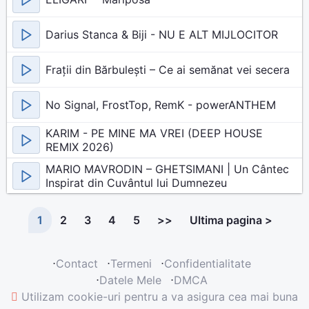
Darius Stanca & Biji - NU E ALT MIJLOCITOR
Frații din Bărbulești – Ce ai semănat vei secera
No Signal, FrostTop, RemK - powerANTHEM
KARIM - PE MINE MA VREI (DEEP HOUSE
REMIX 2026)
MARIO MAVRODIN – GHETSIMANI | Un Cântec
Inspirat din Cuvântul lui Dumnezeu
1
2
3
4
5
>>
Ultima pagina >
⋅
Contact
⋅
Termeni
⋅
Confidentialitate
⋅
Datele Mele
⋅
DMCA
Utilizam cookie-uri pentru a va asigura cea mai buna