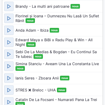
Brandy - La multi ani patroane
noua
Florinel și Ioana – Dumnezeu Nu Lasă Un Suflet
Rănit
noua
Anda Adam - Ibiza
noua
Edward Maya x BiBi x Radu Play & Win - All
Night
noua
Sebi De La Medias & Bogdan - Eu Continui Sa
Te Iubesc
noua
Simina Stanciu - Aveam Una La Constanta Live
noua
Ianis Seres - Zboara Anii
noua
STRES ❌ Breloc - UHA
noua
Catalin De La Focsani - Numarati Pana La Trei
noua