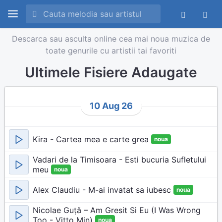
Descarca sau asculta online cea mai noua muzica de
toate genurile cu artistii tai favoriti
Ultimele Fisiere Adaugate
10 Aug 26
Kira - Cartea mea e carte grea
noua
Vadari de la Timisoara - Esti bucuria Sufletului
meu
noua
Alex Claudiu - M-ai invatat sa iubesc
noua
Nicolae Guță – Am Gresit Si Eu (I Was Wrong
Too - Vitto Min)
noua