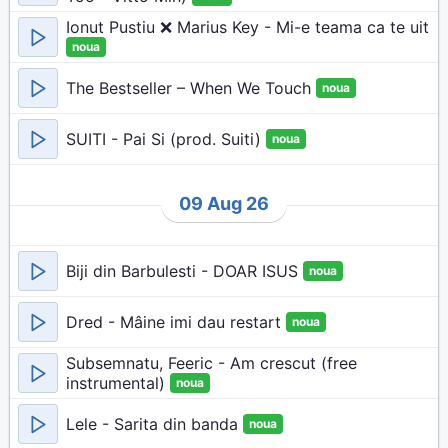
Ionut Pustiu ❌ Marius Key - Mi-e teama ca te uit
noua
The Bestseller – When We Touch
noua
SUITI - Pai Si (prod. Suiti)
noua
09 Aug 26
Biji din Barbulesti - DOAR ISUS
noua
Dred - Mâine imi dau restart
noua
Subsemnatu, Feeric - Am crescut (free
instrumental)
noua
Lele - Sarita din banda
noua