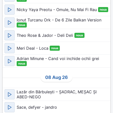
Nicky Yaya Preotu - Omule, Nu Mai Fi Rau
noua
Ionut Turcanu Ork - De 6 Zile Balkan Version
noua
Theo Rose & Jador - Deli Deli
noua
Meri Deal - Loca
noua
Adrian Minune - Cand voi inchide ochii grei
noua
08 Aug 26
Lazăr din Bărbulești – ȘADRAC, MEȘAC ȘI
ABED-NEGO
Sace, defyer - jandro